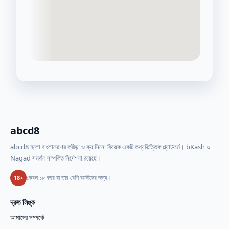
abcd8
abcd8 হলো বাংলাদেশের ক্রীড়া ও ক্যাসিনো বিষয়ক একটি তথ্যভিত্তিক প্ল্যাটফর্ম। bKash ও
Nagad সমর্থন সম্পর্কিত নির্দেশনা রয়েছে।
18+
কেবল ১৮ বছর বা তার বেশি বয়সীদের জন্য।
দ্রুত লিঙ্ক
আমাদের সম্পর্কে