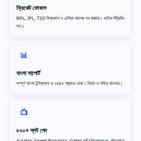
ক্রিকেট ফোকাস
BPL, IPL, T20 বিশ্বকাপ ও এশিয়া কাপের সব বাজার। লাইভ স্ট্রিমিং
সহ।
বাংলা সাপোর্ট
সম্পূর্ণ বাংলা ইন্টারফেস ও ২৪x৭ গ্রাহক সেবা। নিয়ম ও গাইড বাংলায়।
৮০০+ স্লট গেম
Aviator, Sweet Bonanza, Gates of Olympus, Plinko