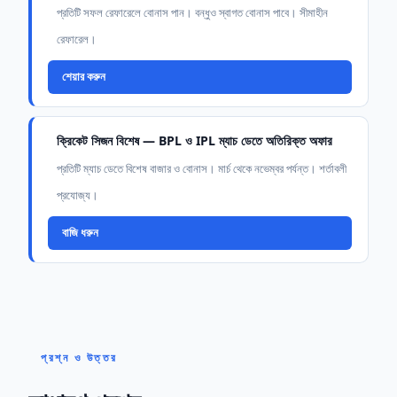
প্রতিটি সফল রেফারেলে বোনাস পান। বন্ধুও স্বাগত বোনাস পাবে। সীমাহীন
রেফারেল।
শেয়ার করুন
ক্রিকেট সিজন বিশেষ — BPL ও IPL ম্যাচ ডেতে অতিরিক্ত অফার
প্রতিটি ম্যাচ ডেতে বিশেষ বাজার ও বোনাস। মার্চ থেকে নভেম্বর পর্যন্ত। শর্তাবলী
প্রযোজ্য।
বাজি ধরুন
প্রশ্ন ও উত্তর