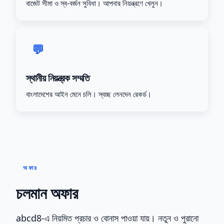
বাজেট সীমা ও স্ব-বর্জন সুবিধা। আপনার নিয়ন্ত্রণে খেলুন।
স্থানীয় নিয়ন্ত্রক সম্মতি
বাংলাদেশের আইন মেনে চলি। স্বচ্ছ লেনদেন রেকর্ড।
অফার
চলমান অফার
abcd8-এ নিয়মিত প্রচার ও বোনাস পাওয়া যায়। নতুন ও পুরানো