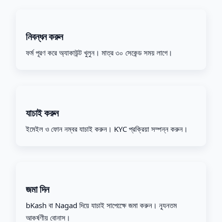
নিবন্ধন করুন
ফর্ম পূরণ করে অ্যাকাউন্ট খুলুন। মাত্র ৩০ সেকেন্ড সময় লাগে।
যাচাই করুন
ইমেইল ও ফোন নম্বর যাচাই করুন। KYC প্রক্রিয়া সম্পন্ন করুন।
জমা দিন
bKash বা Nagad দিয়ে যাচাই সাপেক্ষেে জমা করুন। ন্যূনতম
আকর্ষণীয় বোনাস।