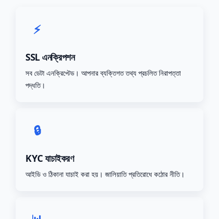
SSL এনক্রিপশন
সব ডেটা এনক্রিপ্টেড। আপনার ব্যক্তিগত তথ্য প্রচলিত নিরাপত্তা
পদ্ধতি।
KYC যাচাইকরণ
আইডি ও ঠিকানা যাচাই করা হয়। জালিয়াতি প্রতিরোধে কঠোর নীতি।