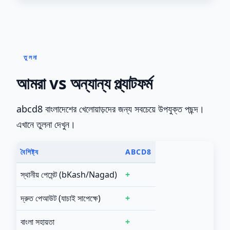
তুলনা
আমরা vs অন্যান্য প্ল্যাটফর্ম
abcd8 বাংলাদেশের খেলোয়াড়দের জন্য সবচেয়ে উপযুক্ত পছন্দ।
এখানে তুলনা দেখুন।
বৈশিষ্ট্য
ABCD8
স্থানীয় পেমেন্ট (bKash/Nagad)
দ্রুত পেআউট (যাচাই সাপেক্ষে)
বাংলা সহায়তা