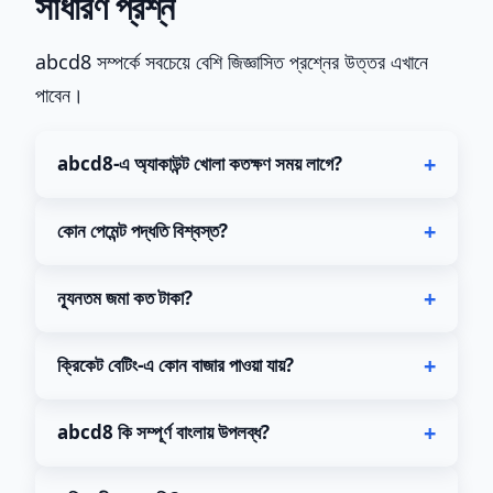
সাধারণ প্রশ্ন
abcd8 সম্পর্কে সবচেয়ে বেশি জিজ্ঞাসিত প্রশ্নের উত্তর এখানে
পাবেন।
+
abcd8-এ অ্যাকাউন্ট খোলা কতক্ষণ সময় লাগে?
মাত্র ৩০ সেকেন্ড। নাম, ইমেইল ও ফোন নম্বর দিয়ে ফর্ম পূরণ
+
কোন পেমেন্ট পদ্ধতি বিশ্বস্ত?
করুন। তারপর ইমেইল ও SMS যাচাই করুন। সম্পূর্ণ প্রক্রিয়া
যাচাই সাপেক্ষেের মধ্যে শেষ হয়।
bKash বিশ্বস্ত — মাত্র যাচাই সাপেক্ষে। Nagad যাচাই
+
ন্যূনতম জমা কত টাকা?
সাপেক্ষে এবং Rocket যাচাই সাপেক্ষে সময় নেয়। সব পদ্ধতি
নিরাপদ ও এনক্রিপ্টেড।
ন্যূনতম আকর্ষণীয় বোনাস জমা করতে পারবেন। কোনো সর্বোচ্চ
+
ক্রিকেট বেটিং-এ কোন বাজার পাওয়া যায়?
সীমা নেই। প্রথম জমায় স্বাগত বোনাস পাবেন।
BPL, IPL, T20 বিশ্বকাপ, এশিয়া কাপ ও আন্তর্জাতিক ম্যাচের
+
abcd8 কি সম্পূর্ণ বাংলায় উপলব্ধ?
সব বাজার। ম্যাচ ফলাফল, রান, উইকেট ও অন্যান্য বাজার
উপলব্ধ। লাইভ স্ট্রিমিং সহ।
হ্যাঁ, সম্পূর্ণ বাংলা ইন্টারফেস ও ২৪x৭ বাংলা গ্রাহক সেবা। সব