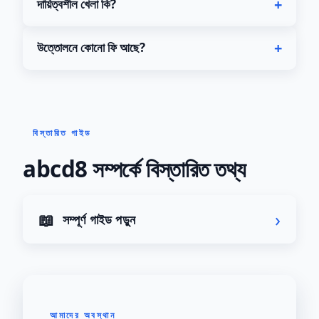
+
দায়িত্বশীল খেলা কি?
নিয়ম, গাইড ও শর্তাবলী বাংলায় লেখা। কোনো ইংরেজি বাধা নেই।
দায়িত্বশীল খেলা মানে বাজেট সীমা ঠিক করে খেলা। abcd8-এ
+
উত্তোলনে কোনো ফি আছে?
আপনি দৈনিক, সাপ্তাহিক ও মাসিক সীমা নির্ধারণ করতে পারেন।
স্ব-বর্জন সুবিধাও আছে। আপনার নিয়ন্ত্রণে খেলুন।
না, কোনো লুকানো ফি নেই। bKash, Nagad ও Rocket-এ
সরাসরি উত্তোলন করুন। যাচাই সাপেক্ষেের মধ্যে অর্থ পাবেন।
সব লেনদেন স্বচ্ছ ও যাচাইযোগ্য।
বিস্তারিত গাইড
abcd8 সম্পর্কে বিস্তারিত তথ্য
সম্পূর্ণ গাইড পড়ুন
আমাদের অবস্থান