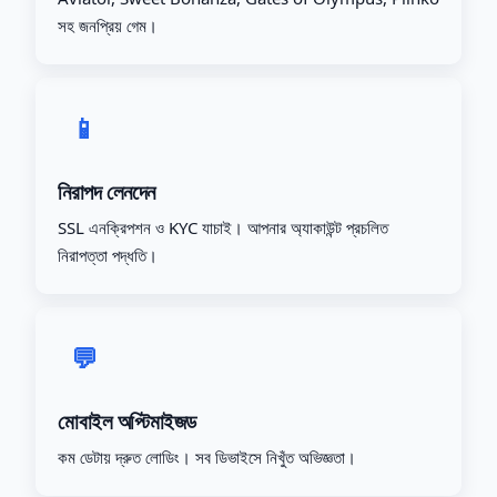
সহ জনপ্রিয় গেম।
নিরাপদ লেনদেন
SSL এনক্রিপশন ও KYC যাচাই। আপনার অ্যাকাউন্ট প্রচলিত
নিরাপত্তা পদ্ধতি।
মোবাইল অপ্টিমাইজড
কম ডেটায় দ্রুত লোডিং। সব ডিভাইসে নিখুঁত অভিজ্ঞতা।