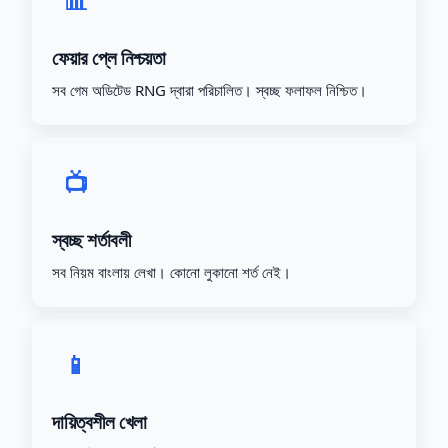
ফেয়ার প্লে নিশ্চয়তা
সব গেম অডিটেড RNG দ্বারা পরিচালিত। স্বচ্ছ ফলাফল নিশ্চিত।
স্বচ্ছ শর্তাবলী
সব নিয়ম বাংলায় লেখা। কোনো লুকানো শর্ত নেই।
দায়িত্বশীল খেলা