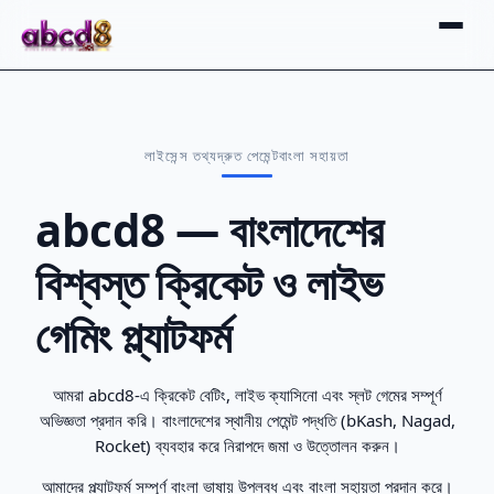
লাইসেন্স তথ্য
দ্রুত পেমেন্ট
বাংলা সহায়তা
abcd8 — বাংলাদেশের
বিশ্বস্ত ক্রিকেট ও লাইভ
গেমিং প্ল্যাটফর্ম
আমরা abcd8-এ ক্রিকেট বেটিং, লাইভ ক্যাসিনো এবং স্লট গেমের সম্পূর্ণ
অভিজ্ঞতা প্রদান করি। বাংলাদেশের স্থানীয় পেমেন্ট পদ্ধতি (bKash, Nagad,
Rocket) ব্যবহার করে নিরাপদে জমা ও উত্তোলন করুন।
আমাদের প্ল্যাটফর্ম সম্পূর্ণ বাংলা ভাষায় উপলব্ধ এবং বাংলা সহায়তা প্রদান করে।