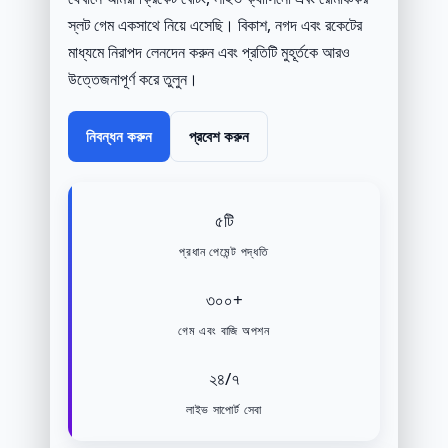
স্লট গেম একসাথে নিয়ে এসেছি। বিকাশ, নগদ এবং রকেটের
মাধ্যমে নিরাপদ লেনদেন করুন এবং প্রতিটি মুহূর্তকে আরও
উত্তেজনাপূর্ণ করে তুলুন।
নিবন্ধন করুন
প্রবেশ করুন
৫টি
প্রধান পেমেন্ট পদ্ধতি
৩০০+
গেম এবং বাজি অপশন
২৪/৭
লাইভ সাপোর্ট সেবা