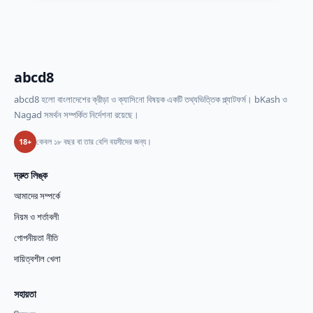
একদম পারবেন। abcd8 দায়িত্বশীল গেমিং নীতিতে
টিম দ্রুত এবং বন্ধুত্বপূর্ণভাবে সমাধান প্রদান করে।
বিশ্বাসী এবং আপনাকে যেকোনো সময় আপনার অ্যাকাউন্ট
সাময়িকভাবে বা স্থায়ীভাবে বন্ধ করার সুযোগ দেয়। এটি
সেটিংসে সহজেই করা যায় বা লাইভ চ্যাটের মাধ্যমে
abcd8
অনুরোধ জানানো যায়।
abcd8 হলো বাংলাদেশের ক্রীড়া ও ক্যাসিনো বিষয়ক একটি তথ্যভিত্তিক প্ল্যাটফর্ম। bKash ও
Nagad সমর্থন সম্পর্কিত নির্দেশনা রয়েছে।
18+
কেবল ১৮ বছর বা তার বেশি বয়সীদের জন্য।
দ্রুত লিঙ্ক
আমাদের সম্পর্কে
নিয়ম ও শর্তাবলী
গোপনীয়তা নীতি
দায়িত্বশীল খেলা
সহায়তা