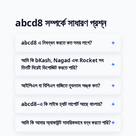
abcd8 সম্পর্কে সাধারণ প্রশ্ন
+
abcd8 এ নিবন্ধন করতে কত সময় লাগে?
abcd8–এ নিবন্ধন প্রক্রিয়া অত্যন্ত দ্রুত। আপনাকে
আমি কি bKash, Nagad এবং Rocket সব
+
শুধু আপনার ফোন নম্বর, ইমেইল এবং একটি পাসওয়ার্ড
তিনটি দিয়েই ডিপোজিট করতে পারি?
দিতে হবে। পরিচয় যাচাইকরণ (জাতীয় পরিচয়পত্র এবং
হ্যাঁ, abcd8 সম্পূর্ণভাবে bKash, Nagad এবং
ফটো) সহ মোট প্রক্রিয়া সাধারণত যাচাই সাপেক্ষেের মধ্যে
+
আইপিএল বা বিপিএল বাজিতে ন্যূনতম অঙ্ক কত?
Rocket সাপোর্ট করে। আপনি এক অ্যাকাউন্টে সব তিনটি
সম্পন্ন হয়।
পেমেন্ট পদ্ধতি সংযুক্ত করতে পারেন এবং যেকোনো একটি
abcd8–এ ন্যূনতম বাজি অঙ্ক খুবই সাশ্রয়ী, সাধারণত
+
abcd8–এ কি লাইভ চ্যাট সাপোর্ট আছে বাংলায়?
ব্যবহার করে ডিপোজিট বা উত্তোলন করতে পারেন।
আকর্ষণীয় বোনাস থেকে শুরু হয়। আপনি ছোট বা বড়
যেকোনো পরিমাণে বাজি রাখতে পারেন, তবে সর্বদা আপনার
হ্যাঁ, abcd8–এর সাপোর্ট টিম সম্পূর্ণভাবে বাংলায় কাজ
+
আমি কি আমার অ্যাকাউন্ট সাময়িকভাবে বন্ধ করতে পারি?
নির্ধারিত বাজেট মেনে চলুন।
করে। আপনি যেকোনো সময় লাইভ চ্যাট খুলতে পারেন এবং
আপনার সমস্যা বা প্রশ্ন বাংলায় জানাতে পারেন। আমাদের