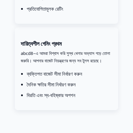
প্রতিযোগিতামূলক রেটিং
দায়িত্বশীল গেমিং প্রথম
abcd8–এ আমরা বিশ্বাস করি সুস্থ খেলার অভ্যাস গড়ে তোলা
জরুরি। আপনার বাজেট নিয়ন্ত্রণের জন্য সব টুলস রয়েছে।
ব্যক্তিগত বাজেট সীমা নির্ধারণ করুন
দৈনিক ক্ষতির সীমা নির্ধারণ করুন
বিরতি এবং স্ব-বহিষ্কার অপশন