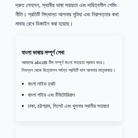
দ্রুত লেনদেন, স্থানীয় ভাষা সহায়তা এবং দায়িত্বশীল গেমিং
নীতি। প্রতিটি সিদ্ধান্ত আপনার সুবিধা এবং নিরাপত্তার কথা
মাথায় রেখে ডিজাইন করা হয়েছে।
বাংলা ভাষায় সম্পূর্ণ সেবা
আমাদের abcd8 টিম সম্পূর্ণ বাংলা সহায়তা প্রদান করে।
নিবন্ধন থেকে উত্তোলন পর্যন্ত প্রতিটি ধাপ আপনার মাতৃভাষায়।
বাংলা লাইভ চ্যাট
বাংলা গাইড এবং টিউটোরিয়াল
ঢাকা, চট্টগ্রাম, সিলেট এবং খুলনার স্থানীয় সহায়তা