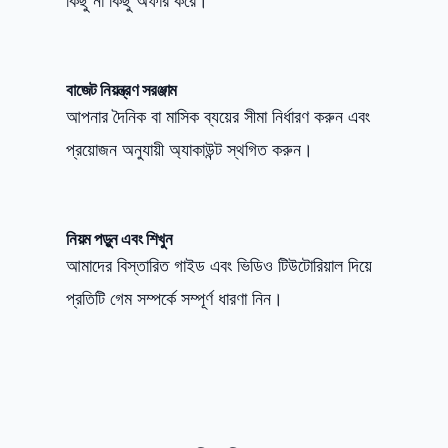
কিছু না কিছু অফার করে।
বাজেট নিয়ন্ত্রণ সরঞ্জাম
আপনার দৈনিক বা মাসিক ব্যয়ের সীমা নির্ধারণ করুন এবং
প্রয়োজন অনুযায়ী অ্যাকাউন্ট স্থগিত করুন।
নিয়ম পড়ুন এবং শিখুন
আমাদের বিস্তারিত গাইড এবং ভিডিও টিউটোরিয়াল দিয়ে
প্রতিটি গেম সম্পর্কে সম্পূর্ণ ধারণা নিন।