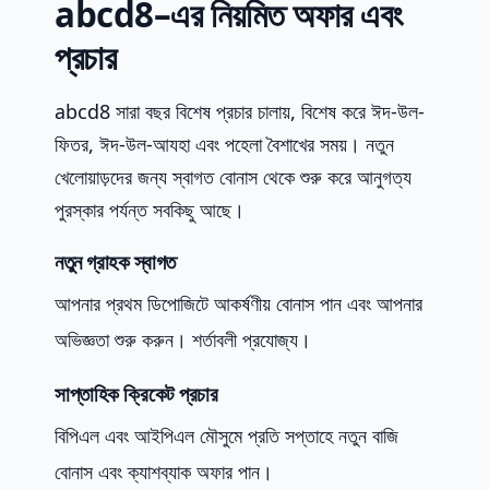
abcd8–এর নিয়মিত অফার এবং
প্রচার
abcd8 সারা বছর বিশেষ প্রচার চালায়, বিশেষ করে ঈদ-উল-
ফিতর, ঈদ-উল-আযহা এবং পহেলা বৈশাখের সময়। নতুন
খেলোয়াড়দের জন্য স্বাগত বোনাস থেকে শুরু করে আনুগত্য
পুরস্কার পর্যন্ত সবকিছু আছে।
নতুন গ্রাহক স্বাগত
আপনার প্রথম ডিপোজিটে আকর্ষণীয় বোনাস পান এবং আপনার
অভিজ্ঞতা শুরু করুন। শর্তাবলী প্রযোজ্য।
সাপ্তাহিক ক্রিকেট প্রচার
বিপিএল এবং আইপিএল মৌসুমে প্রতি সপ্তাহে নতুন বাজি
বোনাস এবং ক্যাশব্যাক অফার পান।