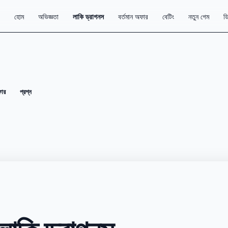
হোম
অভিজ্ঞতা
লাকি ড্রাগনস
বর্তমান অফার
বেটিং
নতুন গেম
ডি
ার
প্রশ্ন