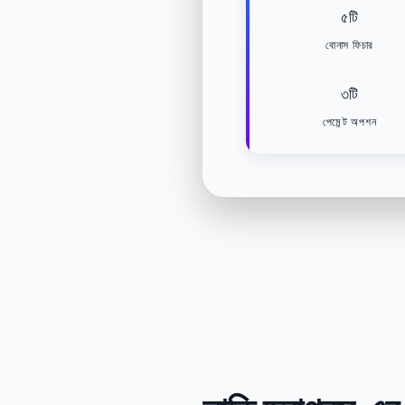
৫টি
বোনাস ফিচার
৩টি
পেমেন্ট অপশন