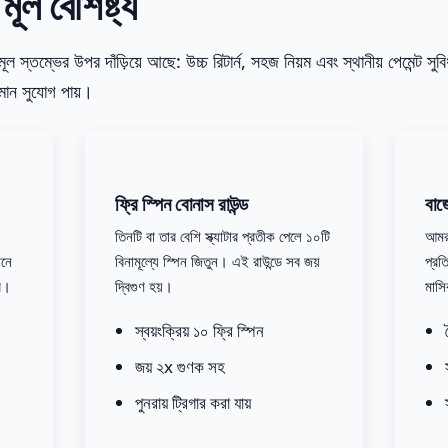
ল বৈশিষ্ট্য
্তম্ভের উপর দাঁড়িয়ে আছে: উচ্চ রিটার্ন, সহজ নিয়ম এবং স্থানীয় পেমেন্ট সুব
সমান সুযোগ পায়।
ফ্রি স্পিন বোনাস রাউন্ড
বাজে
তিনটি বা তার বেশি স্ক্যাটার প্রতীক পেলে ১০টি
আমরা
িনে
বিনামূল্যে স্পিন জিতুন। এই রাউন্ডে সব জয়
প্রত
রে।
দ্বিগুণ হয়।
মাসি
স্বয়ংক্রিয় ১০ ফ্রি স্পিন
জয় ২x গুণক সহ
পুনরায় ট্রিগার করা যায়