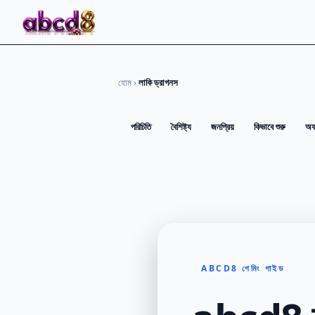
হোম
›
লাকি ড্রাগনস
পরিচিতি
বৈশিষ্ট্য
জনপ্রিয়
কিভাবে শুরু
অফ
ABCD8 গেমিং গাইড