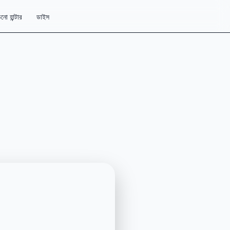
নো হান্টার
ডাইস