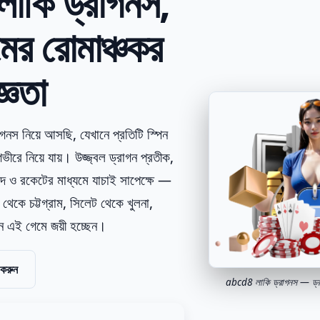
কি ড্রাগনস,
মের রোমাঞ্চকর
্ঞতা
স নিয়ে আসছি, যেখানে প্রতিটি স্পিন
ীরে নিয়ে যায়। উজ্জ্বল ড্রাগন প্রতীক,
গদ ও রকেটের মাধ্যমে যাচাই সাপেক্ষে —
া থেকে চট্টগ্রাম, সিলেট থেকে খুলনা,
িন এই গেমে জয়ী হচ্ছেন।
 করুন
abcd8 লাকি ড্রাগনস — ড্রাগ