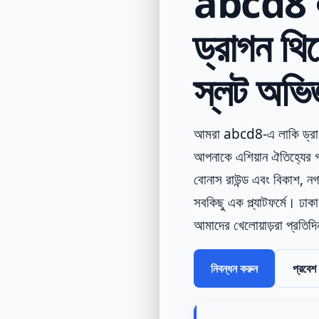
abcd8 লা
ড্রাগন থি
স্লট অভিজ
আমরা abcd8-এ লাকি ড্রাগন
আপনাকে এশিয়ান ঐতিহ্যের গভ
বোনাস রাউন্ড এবং বিকাশ, ন
সবকিছু এক প্ল্যাটফর্মে। ঢাক
আমাদের খেলোয়াড়রা প্রতিদ
নিবন্ধন করুন
প্রবেশ